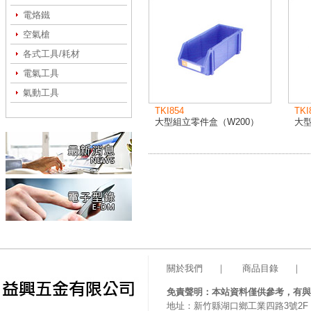
電烙鐵
空氣槍
各式工具/耗材
電氣工具
氣動工具
TKI854
TKI
大型組立零件盒（W200）
大型
關於我們
｜
商品目錄
｜
免責聲明：本站資料僅供參考，有與
地址：新竹縣湖口鄉工業四路3號2F 電話