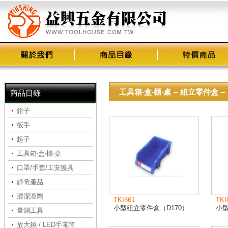
工具箱‧盒‧櫃‧桌
–
組立零件盒
–
商品目錄
鉗子
扳手
起子
工具箱‧盒‧櫃‧桌
口罩/手套/工安護具
靜電產品
清潔溶劑
TKI861
TKI
小型組立零件盒（D170）
小型
量測工具
放大鏡 / LED手電筒