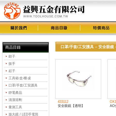
口罩/手套/工安護具
–
安全眼鏡
商品目錄
鉗子
扳手
起子
工具箱‧盒‧櫃‧桌
口罩/手套/工安護具
靜電產品
清潔溶劑
433112
OX1
安全眼鏡【透明】
A
量測工具
放大鏡 / LED手電筒