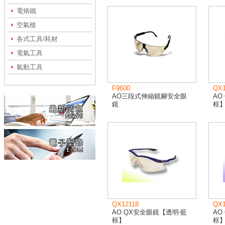
電烙鐵
空氣槍
各式工具/耗材
電氣工具
氣動工具
F9600
QX1
AO三段式伸縮鏡腳安全眼
AO
鏡
框
QX12118
QX1
AO QX安全眼鏡【透明‧藍
AO
框】
框