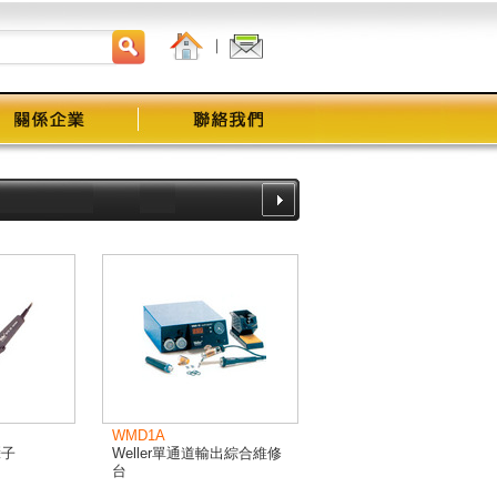
｜
WMD1A
鑷子
Weller單通道輸出綜合維修
台