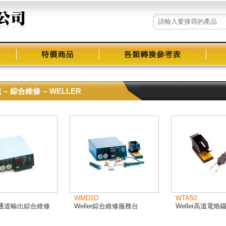
鐵
–
綜合維修
–
WELLER
WMD1D
WTA50
r三通道輸出綜合維修
Weller綜合維修服務台
Weller高溫電烙