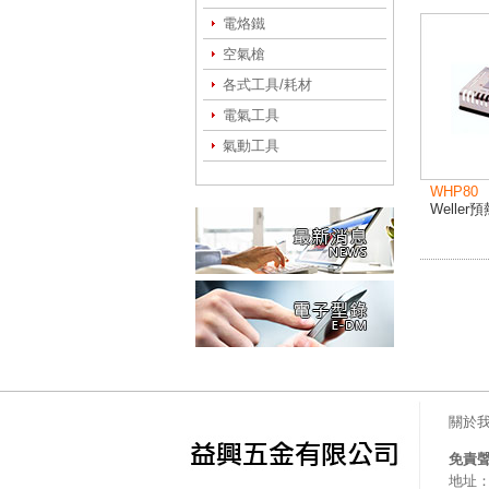
電烙鐵
空氣槍
各式工具/耗材
電氣工具
氣動工具
WHP80
Weller
關於
免責
地址：