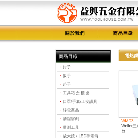
電烙
商品目錄
鉗子
扳手
起子
工具箱‧盒‧櫃‧桌
口罩/手套/工安護具
靜電產品
清潔溶劑
WMD3
Welle
量測工具
台
放大鏡 / LED手電筒