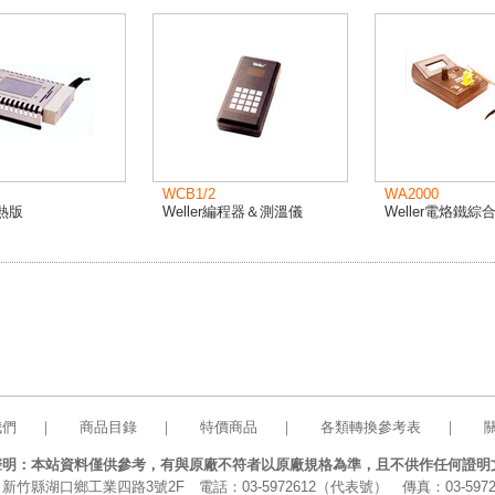
WCB1/2
WA2000
預熱版
Weller編程器＆測溫儀
Weller電烙鐵綜
我們
｜
商品目錄
｜
特價商品
｜
各類轉換參考表
｜
聲明：本站資料僅供參考，有與原廠不符者以原廠規格為準，且不供作任何證明
新竹縣湖口鄉工業四路3號2F 電話：03-5972612（代表號） 傳真：03-5972