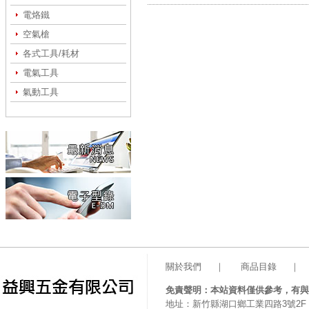
電烙鐵
空氣槍
各式工具/耗材
電氣工具
氣動工具
關於我們
｜
商品目錄
｜
免責聲明：本站資料僅供參考，有與
地址：新竹縣湖口鄉工業四路3號2F 電話