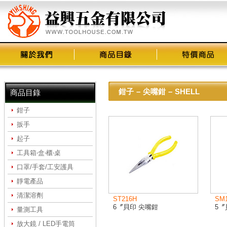
鉗子
–
尖嘴鉗
–
SHELL
商品目錄
鉗子
扳手
起子
工具箱‧盒‧櫃‧桌
口罩/手套/工安護具
靜電產品
清潔溶劑
ST216H
SM
6〞貝印 尖嘴鉗
5〞
量測工具
放大鏡 / LED手電筒