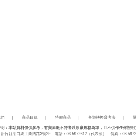
我們
｜
商品目錄
｜
特價商品
｜
各類轉換參考表
｜
聲明：本站資料僅供參考，有與原廠不符者以原廠規格為準，且不供作任何證明
新竹縣湖口鄉工業四路3號2F 電話：03-5972612（代表號） 傳真：03-5972