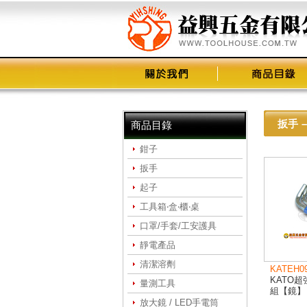
扳手
–
商品目錄
鉗子
扳手
起子
工具箱‧盒‧櫃‧桌
口罩/手套/工安護具
靜電產品
清潔溶劑
KATEH0
KATO
量測工具
組【鏡】
放大鏡 / LED手電筒