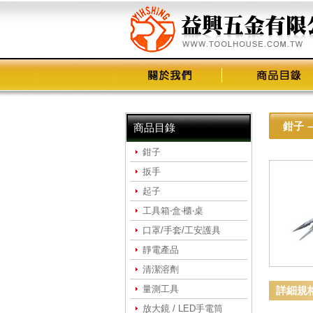
鉗子
–
商品目錄
鉗子
扳手
起子
工具箱‧盒‧櫃‧桌
口罩/手套/工安護具
靜電產品
清潔溶劑
量測工具
詳細規
放大鏡 / LED手電筒