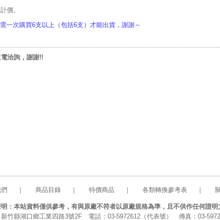
支計價。
需一次購買6支以上（包括6支）才能出貨，謝謝～
電洽詢，謝謝!!
我們
｜
商品目錄
｜
特價商品
｜
各類轉換參考表
｜
聲明：本站資料僅供參考，有與原廠不符者以原廠規格為準，且不供作任何證明
新竹縣湖口鄉工業四路3號2F 電話：03-5972612（代表號） 傳真：03-5972