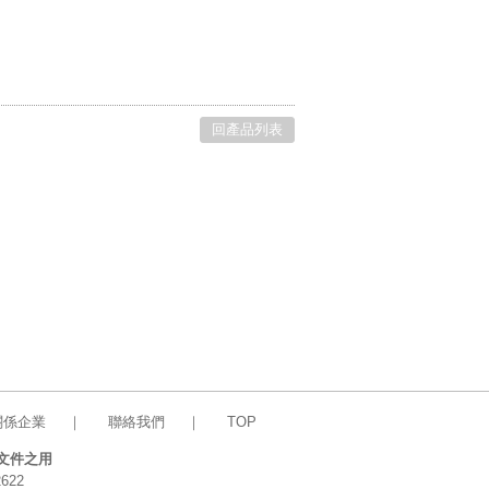
回產品列表
關係企業
｜
聯絡我們
｜
TOP
文件之用
622