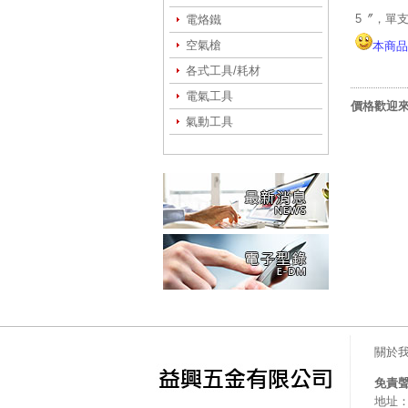
5〞，單
電烙鐵
空氣槍
本商品
各式工具/耗材
電氣工具
價格歡迎來
氣動工具
關於
免責
地址：